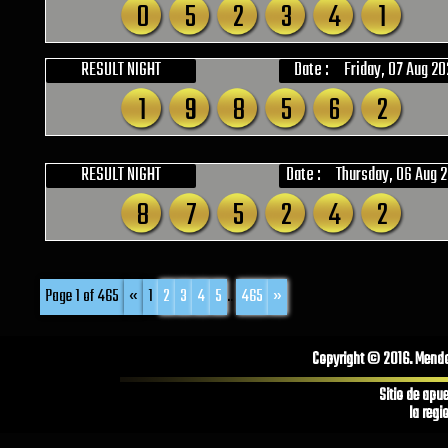
0
5
2
3
4
1
RESULT NIGHT
Date :
Friday, 07 Aug 2
1
9
8
5
6
2
RESULT NIGHT
Date :
Thursday, 06 Aug 
8
7
5
2
4
2
Page 1 of 465
«
1
2
3
4
5
...
465
»
Copyright © 2016. Mendoz
Sitio de apu
la regi